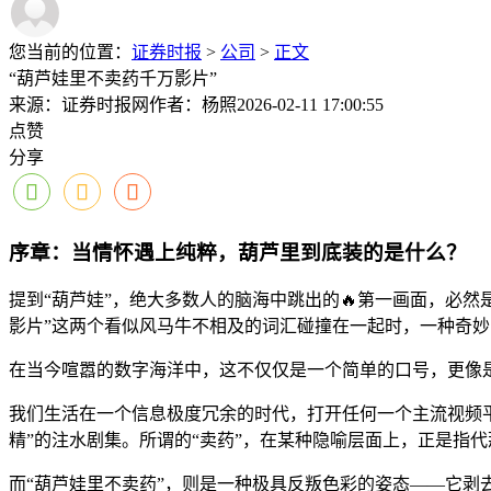
您当前的位置：
证券时报
>
公司
>
正文
“葫芦娃里不卖药千万影片”
来源：证券时报网
作者：杨照
2026-02-11 17:00:55
点赞
分享
序章：当情怀遇上纯粹，葫芦里到底装的是什么？
提到“葫芦娃”，绝大多数人的脑海中跳出的🔥第一画面，必然
影片”这两个看似风马牛不相及的词汇碰撞在一起时，一种奇
在当今喧嚣的数字海洋中，这不仅仅是一个简单的口号，更像
我们生活在一个信息极度冗余的时代，打开任何一个主流视频平
精”的注水剧集。所谓的“卖药”，在某种隐喻层面上，正是指
而“葫芦娃里不卖药”，则是一种极具反叛色彩的姿态——它剥