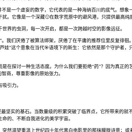
”并不是一个虚妄的数字，它代表的是一种海纳百川的底气。想象
干扰。它像是一个深藏🙂在数字荒原中的避风港，只提供最高纯
千世界的虫洞，每一次开启，都是一次跨越时空的影像远征。
癖”。我们厌倦了被算法绑架，厌倦了在平庸的推荐位里反复徘徊
芦娃”这个意象在当代🎯语境下的新生：它依然是那个守护者，
而是在探讨一种生活态度。为什么我们要拒绝“药”？因为真正的
者的智商，尊重影像的原始张力。
有吸引力。
大厦最坚实的基石。当数量级的积累突破了临界点，它所带来的就
生命的、不断自我进化的美学宇宙。
，突然渴望重温上世纪四十年代黑白电影里的那抹朦胧诗意；或