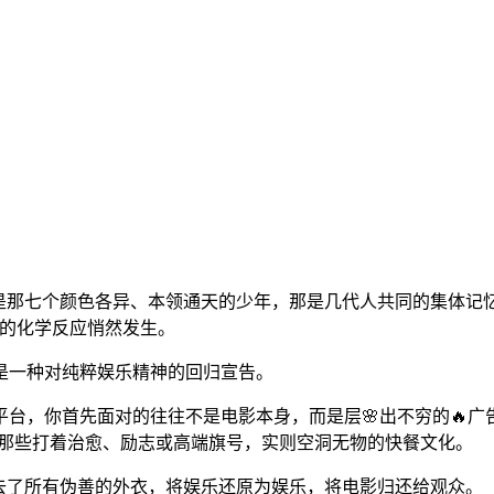
是那七个颜色各异、本领通天的少年，那是几代人共同的集体记忆
妙的化学反应悄然发生。
是一种对纯粹娱乐精神的回归宣告。
台，你首先面对的往往不是电影本身，而是层🌸出不穷的🔥广
代那些打着治愈、励志或高端旗号，实则空洞无物的快餐文化。
去了所有伪善的外衣，将娱乐还原为娱乐，将电影归还给观众。