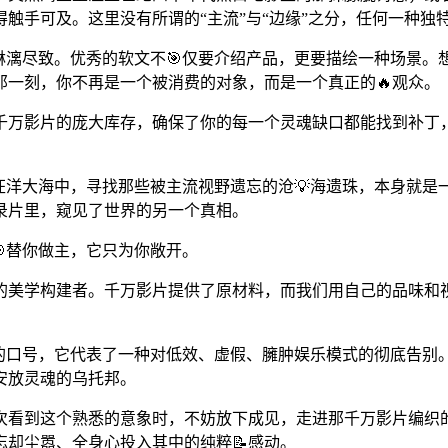
得触手可及。这里没有所谓的“主流”与“边缘”之分，任何一种
得淋漓尽致。优秀的软文不🎯仅要介绍产品，更要描绘一种场景。
一刻，你不再是一个被消费的对象，而是一个真正的🔥观众。
千万影片的庞大库存，确保了你的每一个灵魂缺口都能找到补丁
汪洋大海中，寻找那些被主流视野遗忘的沧💡海遗珠，本身就
录片里，窥见了世界的另一个真相。
🎯替你做主，它只为你敞开。
动的美学构建者。千万影片提供了原材料，而我们用自己的品味
的口号，它代表了一种对低效、虚假、臃肿娱乐模式的彻底告别。
安放灵魂的乌托邦。
次看到这个熟悉的意象时，不妨放下成见，走进那千万影片编织
忘却尘嚣、全身心投入其中的纯粹📝感动。