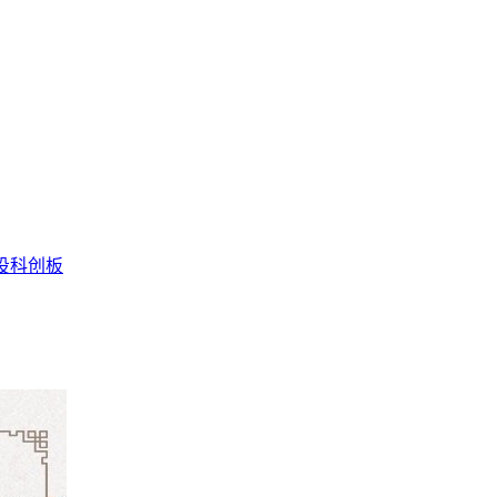
投
科创板