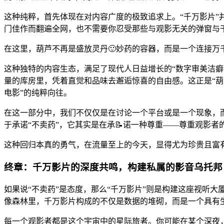
这种纯粹，首先体现在对内容广度的极致追求上。“千万影片
门佳作而翻遍全网，也不需要你忍受那些与观影无关的弹窗与
在这里，葫芦不再是盛放灵丹🙂妙药的容器，而是一个连接万
这种独特的内容生态，满足了现代人日益增长的“数字审美洁
量的库房里，凭着直觉和品味去邂逅惊喜的自由感。这正是“葫
电影”的纯粹向往。
在这一部分中，我们不仅仅是在讨论一个平台或是一个现象，
于承诺“不卖药”，它其实是在承📝诺一种尊重——尊重观影
这种回归本真的勇气，在流量至上的今天，显得尤为珍贵且富
终章：千万影片的深度共鸣，构建私属的影音乌托邦
如果说“不卖药”是态度，那么“千万影片”则是构建这座视听
像森林里，千万影片构成的不仅是数据的堆砌，而是一个具有
每一个观影者都是这个宇宙中的星际旅者。你可能在某个深夜