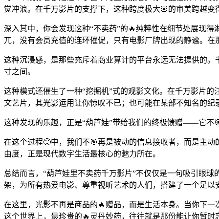
觉冲浪。在千万影片的支撑下，这种跨度极大🌸的审美跨越变
深入其中，你会发现这种“不卖药”的🔥纯粹性在细节处展现
兀，没有会员充值的连环催促，只有电影厂牌出现的静谧。在那
这种沉浸感，是那些充斥着商业算计的平台永远无法提供的。
寸之间。
这种模式还催生了一种“挖掘机”式的观影文化。在千万影片的
文艺片，其光影运用让你惊叹不已；也可能在某部不知名的纪
这种发现的乐趣，正是“葫芦娃”带给我们的终极馈赠——它不
在这个过程🙂中，我们不🎯再是被动的信息接收者，而是主
由度，正是现代数字生活最核心的魅力所在。
总结而言，“葫芦娃里不卖药千万影片”不仅仅是一句吸引眼球
架，为所有热爱电影、尊重视听艺术的人们，搭建了一个足以
在这里，光影不再是商品的🔥赠品，而是生活本身。当你下一
这个世界上，最珍贵的🔥灵丹妙药，往往就是那份能让你暂时