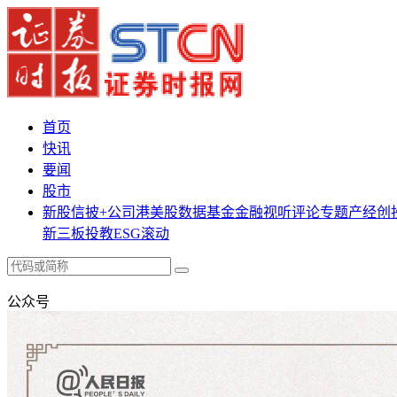
首页
快讯
要闻
股市
新股
信披+
公司
港美股
数据
基金
金融
视听
评论
专题
产经
创
新三板
投教
ESG
滚动
公众号